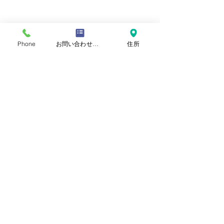
Phone
お問い合わせフォーム
住所
​おといあわせ
お問い合わせ
自閉症啓発デー
氏名
読書と読み聞かせと動画
ひらがな