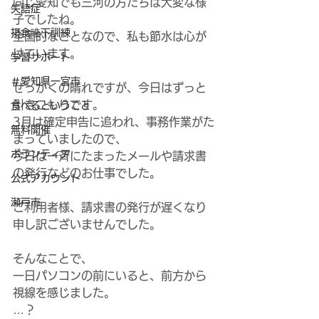
同じ愛知でも三河の方たちは大変な様
失語症
子でしたね。
摂食嚥下訓練
全国的なことなので、私も節水は心が
けています。
学習サポート
＃愛知県一宮市
せっかくの晴れですが、今日はずっと
引きこもりです。
食べるということ
3月は確定申告に追われ、事務作業がた
無料開催
まっていましたので、
ボランティア
今日は一斉にたまったメールや請求書
の発行などのお仕事でした。
公式アカウント
瀬戸市
ご利用者様、請求書の発行が遅くなり
申し訳ございませんでした。
そんなことで、
一日パソコンの前にいると、前方から
視線を感じました。
…？