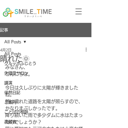
記事
All Posts
4月2日
All Posts
晴れた🌞
グルッポふじとう
みなさん、
失語症サロン
こんにちは。
講演
今日は久しぶりに太陽が輝きました
徒然日記
ね。
朝は濡れた道路を太陽が照らすので、
ご案内
かなりまぶしかったです。
ことばの相談
降り続いた雨で多少ダムに水はたまっ
高齢者
たのでしょうか？