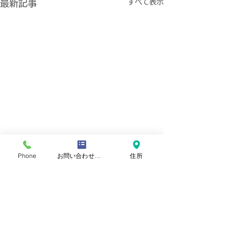
すべて表示
最新記事
Phone
お問い合わせフォーム
住所
​おといあわせ
お問い合わせ
自閉症啓発デー
氏名