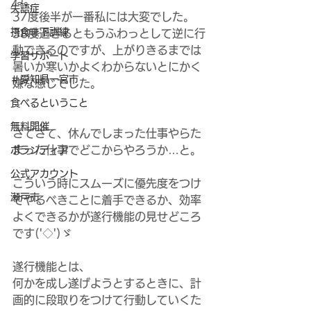
ね。
失語症
37度後半が一番私には大変でした。
摂食嚥下訓練
38度過ぎるともうふわっとして逆に行
動できるのですが、上がりきるまでは
学習サポート
暑いか寒いかよくわからないとにかく
＃愛知県一宮市
嫌な感じでした。
食べるということ
無料開催
さてさて、休んでしまった仕事やらた
まった仕事でどこからやろうか…と。
ボランティア
公式アカウント
こういう時にスムーズに優先度をつけ
瀬戸市
てやるべきことに着手できるか、効率
よくできるかが遂行機能の見せどころ
です('◇')ゞ
遂行機能とは、
何かを成し遂げようとするときに、計
画的に段取りをつけて行動していくた