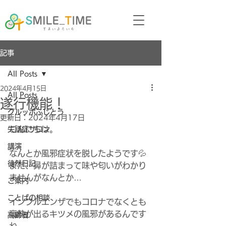
記事
All Posts
2024年4月15日
All Posts
遂行機能！
グルッポふじとう
更新日：
2024年4月17日
こんにちは。
失語症サロン
講演
なんとか風邪症状を脱したようです💦
徒然日記
まだ、鼻が詰まって味や匂いがわかり
ませんがなんとか…
ご案内
ことばの相談
インフルエンザでもコロナでなくとも
高熱が出るキツメの風邪があるんです
高齢者