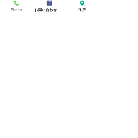
Phone
お問い合わせフォーム
住所
​おといあわせ
お問い合わせ
自閉症啓発デー
氏名
読書と読み聞かせと動画