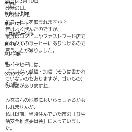
今日は3月10日
失語症
砂糖の日。
摂食嚥下訓練
みなさんは、
缶コーヒーを飲まれますか？
学習サポート
昔はよく飲んだのですが、
＃愛知県一宮市
最近はコンビニやファストフード店で
いれたてのコーヒーにありつけるので
食べるということ
買うことが減りました。
無料開催
ボランティア
缶コーヒーには、
ブラック・微糖・加糖（そうは書かれ
公式アカウント
ていないのもありますが、甘いもの）
瀬戸市
の種類がありますね。
みなさんの地域にもいらっしゃるかも
しれませんが、
私は以前、当時住んでいた市の「食生
活安全推進委員会」に入っていまし
た。