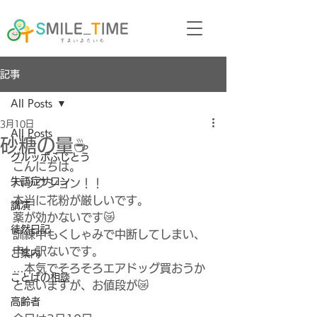
記事
All Posts
3月10日
All Posts
砂糖の量☕
グルッポふじとう
こんにちは。
失語症サロン
ハックション！！
本当に花粉が厳しいです。
講演
薬が効かないです😿
徒然日記
訓練中もくしゃみで中断してしまい、
申し訳ないです。
ご案内
…本気でそろそろエアドッグ買おうか
ことばの相談
と思いますが、お値段が😿
高齢者