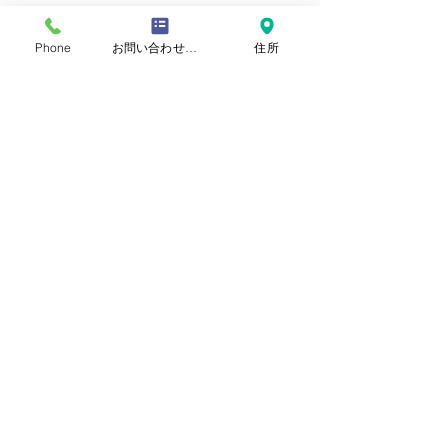
Phone
お問い合わせフォーム
住所
​おといあわせ
お問い合わせ
自閉症啓発デー
氏名
読書と読み聞かせと動画
ひらがな
メールアドレス