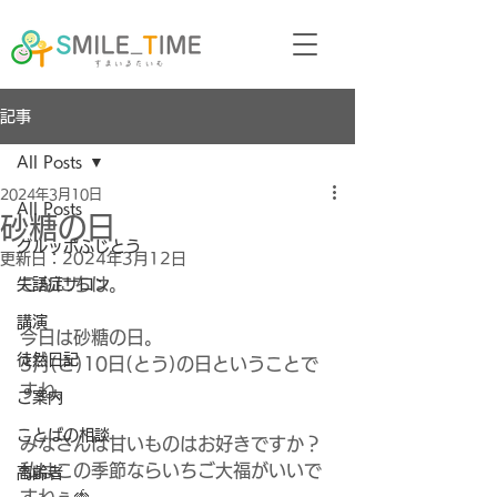
記事
All Posts
2024年3月10日
All Posts
砂糖の日
グルッポふじとう
更新日：
2024年3月12日
こんにちは。
失語症サロン
講演
今日は砂糖の日。
徒然日記
3月(さ)10日(とう)の日ということで
すね。
ご案内
ことばの相談
みなさんは甘いものはお好きですか？
私はこの季節ならいちご大福がいいで
高齢者