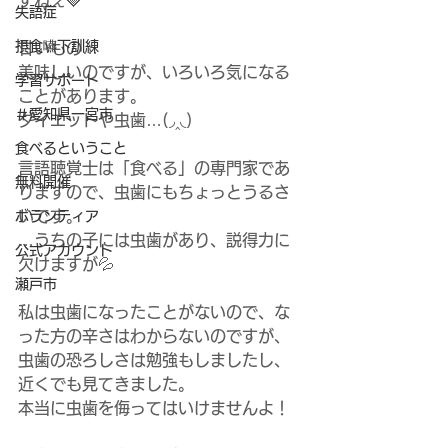
すねぇ🍓　
失語症
摂食嚥下訓練
甘いもの…
美味しいのですが、いろいろ気になる
学習サポート
ことがあります。
＃愛知県一宮市
ダイエットや虫歯…(◞‸◟)
食べるということ
言語聴覚士は「食べる」の専門家であ
無料開催
りますので、虫歯にもちょっとうるさ
いです。
ボランティア
…うちの子には虫歯があり、説得力に
公式アカウント
欠けますが💦
瀬戸市
私は虫歯になったことがないので、な
った方の辛さはわからないのですが、
虫歯の恐ろしさは勉強もしましたし、
近くでも見てきました。
本当に虫歯を侮ってはいけませんよ！