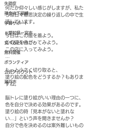
失語症
何だか仰々しい感じがしますが、私た
摂食嚥下訓練
ちは日々意思決定の繰り返しの中で生
活しています。
学習サポート
＃愛知県一宮市
今日はこの服を着よう。
この道を曲がってみよう。
食べるということ
この店に入ってみよう。
無料開催
…
ボランティア
もっと小さく切り取ると、
公式アカウント
塗り絵の配色をどうするか？もありま
瀬戸市
すね。
脳トレに塗り絵がいい理由の一つに、
色を自分で決める効果があるのです。
塗り絵の時「見本がないと塗れな
い…」という声を聞きませんか？
自分で色を決めるのは案外難しいもの