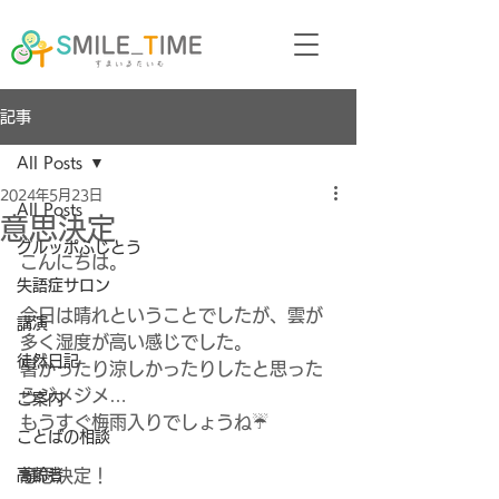
記事
All Posts
2024年5月23日
All Posts
意思決定
グルッポふじとう
こんにちは。
失語症サロン
今日は晴れということでしたが、雲が
講演
多く湿度が高い感じでした。
徒然日記
暑かったり涼しかったりしたと思った
らジメジメ…
ご案内
もうすぐ梅雨入りでしょうね☔
ことばの相談
高齢者
意思決定！