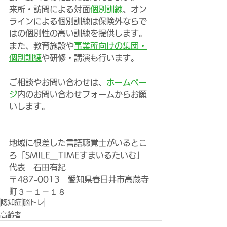
来所・訪問による対面
個別訓練
、オン
ラインによる個別訓練は保険外ならで
はの個別性の高い訓練を提供します。
また、教育施設や
事業所向けの集団・
個別訓練
や研修・講演も行います。
ご相談やお問い合わせは、
ホームペー
ジ
内のお問い合わせフォームからお願
いします。
地域に根差した言語聴覚士がいるとこ
ろ「SMILE＿TIMEすまいるたいむ」
代表　石田有紀
〒487-0013　愛知県春日井市高蔵寺
町３－１－１８
認知症
脳トレ
高齢者