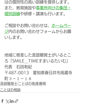
はの個別性の高い訓練を提供します。
また、教育施設や
事業所向けの集団・
個別訓練
や研修・講演も行います。
ご相談やお問い合わせは、
ホームペー
ジ
内のお問い合わせフォームからお願
いします。
地域に根差した言語聴覚士がいるとこ
ろ「SMILE＿TIMEすまいるたいむ」
代表　石田有紀
〒487-0013　愛知県春日井市高蔵寺
町３－１－１８
言語聴覚士
ことばの発達
療育
ことばの相談