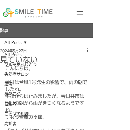
記事
All Posts
2024年5月27日
All Posts
見ていない
グルッポふじとう
こんにちは。
失語症サロン
今日は台風1号発生の影響で、雨の朝で
講演
したね。
徒然日記
午後からは止みましたが、春日井市は
明日の朝から雨がきつくなるようです
ご案内
ね。
ことばの相談
…もう台風の季節。
高齢者