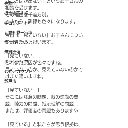
「ことばが出ない」というお子さんの
失語症
相談を受けます。
摂食嚥下訓練
その理由は千差万別。
ですから、訓練も色々になります。
学習サポート
＃愛知県一宮市
今日は「見ていない」お子さんについ
て書きたいと思います。
食べるということ
無料開催
「見ていない」…
ボランティア
これまた原因が色々ですね。
見ていないのか、見えていないのかで
公式アカウント
はまた違いますね。
瀬戸市
「見ていない。」
そこには注意の問題、眼の運動の問
題、聴力の問題、指示理解の問題…
または、評価者の問題もあります💦
「見ている」と私たちが思う根拠は、