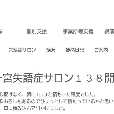
拶
個別支援
事業所等支援
講
失語症サロン
講演
徒然日記
ご案内
嚥下訓練
学習サポート
＃愛知県一宮市
食
一宮失語症サロン１３８
公式アカウント
瀬戸市
心配はなく、朝に1㎝ほど積もった程度でした。
吹おろしもあるのでひょっとして積もっているかと思い
、車に積み込んで出かけました。