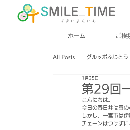
ホーム
ご挨
All Posts
グルッポふじとう
1月25日
高齢者
失語症
摂食
第29回
こんにちは。
無料開催
ボランティア
今日の春日井は雪の
しかし、一宮市は伊
チェーンはつけずに