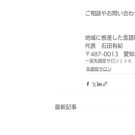
ご相談やお問い合わ
地域に根差した言語聴
代表　石田有紀
〒487-0013　
一宮失語症サロン１３８
失語症サロン
最新記事