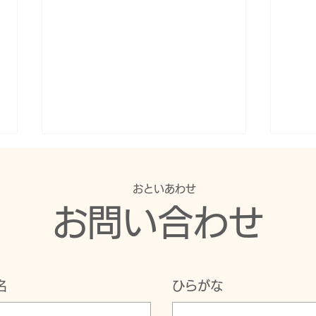
​おといあわせ
お問い合わせ
ラジオで宣伝！
失語
名
ひらがな