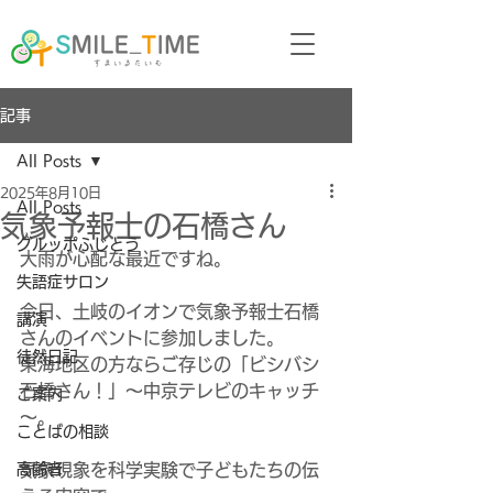
記事
All Posts
2025年8月10日
All Posts
気象予報士の石橋さん
グルッポふじとう
大雨が心配な最近ですね。
失語症サロン
今日、土岐のイオンで気象予報士石橋
講演
さんのイベントに参加しました。
徒然日記
東海地区の方ならご存じの「ビシバシ
石橋さん！」～中京テレビのキャッチ
ご案内
～。
ことばの相談
高齢者
気象現象を科学実験で子どもたちの伝