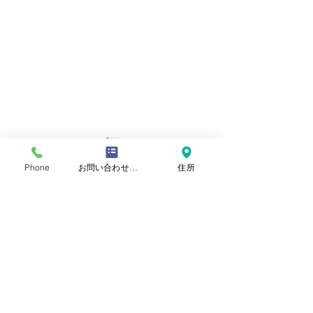
Phone
お問い合わせフォーム
住所
​おといあわせ
お問い合わせ
自閉症啓発デー
氏名
読書と読み聞かせと動画
ひらがな