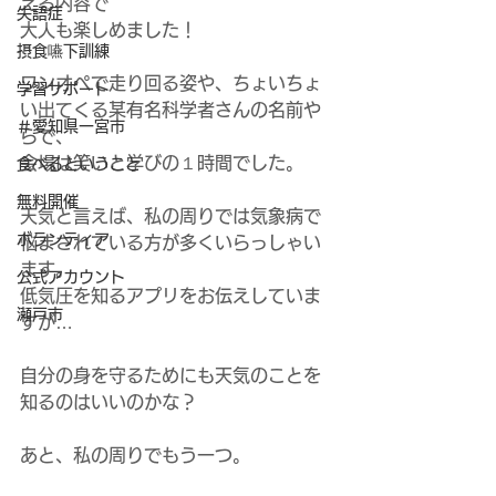
える内容で
失語症
大人も楽しめました！
摂食嚥下訓練
ワンオペで走り回る姿や、ちょいちょ
学習サポート
い出てくる某有名科学者さんの名前や
＃愛知県一宮市
らで、
会場は笑いと学びの１時間でした。
食べるということ
無料開催
天気と言えば、私の周りでは気象病で
ボランティア
悩まされている方が多くいらっしゃい
ます。
公式アカウント
低気圧を知るアプリをお伝えしていま
瀬戸市
すが…
自分の身を守るためにも天気のことを
知るのはいいのかな？
あと、私の周りでもう一つ。