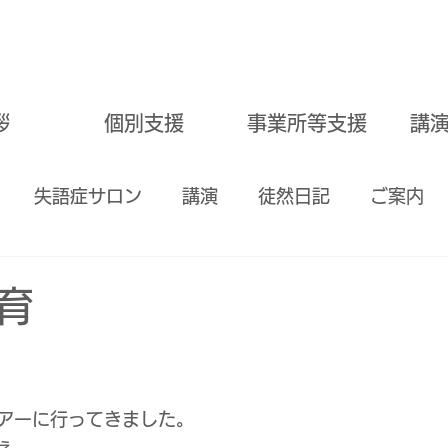
拶
個別支援
事業所等支援
講
失語症サロン
講演
徒然日記
ご案内
嚥下訓練
学習サポート
＃愛知県一宮市
食
育
公式アカウント
瀬戸市
ツアーに行ってきました。
ぇ。