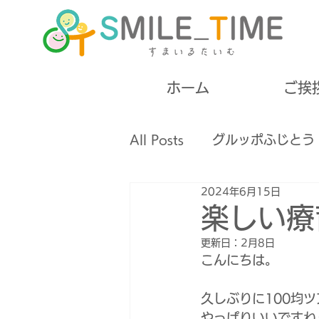
ホーム
ご挨
All Posts
グルッポふじとう
2024年6月15日
高齢者
失語症
摂食
楽しい療
更新日：
2月8日
無料開催
ボランティア
こんにちは。
久しぶりに100均
やっぱりいいですね