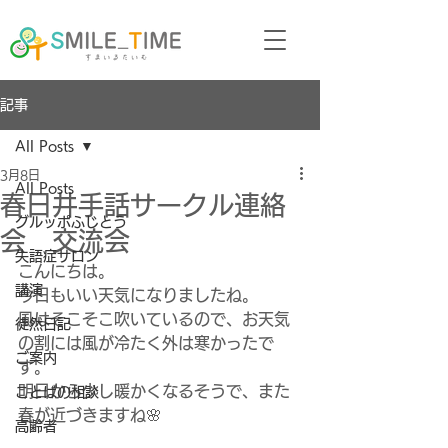
記事
All Posts
3月8日
All Posts
春日井手話サークル連絡
グルッポふじとう
会 交流会
失語症サロン
こんにちは。
講演
今日もいい天気になりましたね。
風はそこそこ吹いているので、お天気
徒然日記
の割には風が冷たく外は寒かったで
ご案内
す。
明日から少し暖かくなるそうで、また
ことばの相談
春が近づきますね🌸
高齢者