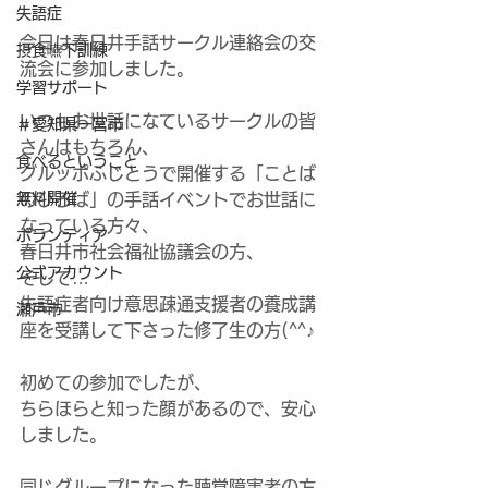
失語症
今日は春日井手話サークル連絡会の交
摂食嚥下訓練
流会に参加しました。
学習サポート
いつもお世話になているサークルの皆
＃愛知県一宮市
さんはもちろん、
食べるということ
グルッポふじとうで開催する「ことば
無料開催
のひろば」の手話イベントでお世話に
なっている方々、
ボランティア
春日井市社会福祉協議会の方、
公式アカウント
そして…
失語症者向け意思疎通支援者の養成講
瀬戸市
座を受講して下さった修了生の方(^^♪
初めての参加でしたが、
ちらほらと知った顔があるので、安心
しました。
同じグループになった聴覚障害者の方