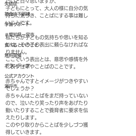
たいと日々思いますが、
失語症
子どもにとって、大人の様に自分の気
摂食嚥下訓練
持ちに気づき、ことばにする事は難し
いことです。
学習サポート
＃愛知県一宮市
私たちが子どもの気持ちや思いを知る
には、その子の表出に頼らなければな
食べるということ
りません。
無料開催
ここでいう表出とは、意思や感情を外
ボランティア
に表す仕草やことばのことです。
公式アカウント
赤ちゃんですとイメージがつきやすい
瀬戸市
でしょうか？
赤ちゃんはことばをまだ持っていない
ので、泣いたり笑ったり声をあげたり
動いたりすることで養育者に要求を伝
えたりします。
このやり取りからことばを少しづつ獲
得していきます。