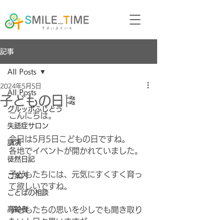
記事
All Posts
2024年5月5日
All Posts
子どもの日🎏
グルッポふじとう
こんにちは。
失語症サロン
今日は5月5日こどもの日ですね。
講演
各地でイベントが開かれていました。
徒然日記
子どもたちには、元気にすくすく育っ
ご案内
て欲しいですね。
ことばの相談
高齢者
子どもたちの思いを少しでも聞き取り