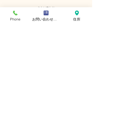
​おといあわせ
お問い合わせ
Phone
お問い合わせフォーム
住所
自閉症啓発デー
氏名
読書と読み聞かせと動画
ひらがな
メールアドレス
電話番号