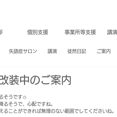
拶
個別支援
事業所等支援
講
失語症サロン
講演
徒然日記
ご案内
嚥下訓練
学習サポート
＃愛知県一宮市
食
改装中のご案内
公式アカウント
瀬戸市
るそうです⛄
降るそうで、心配ですね。
えることができれば無理のない範囲でしてくださいね。