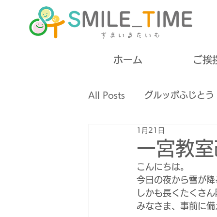
ホーム
ご挨
All Posts
グルッポふじとう
1月21日
高齢者
失語症
摂食
一宮教室
こんにちは。
無料開催
ボランティア
今日の夜から雪が降
しかも長くたくさん
みなさま、事前に備