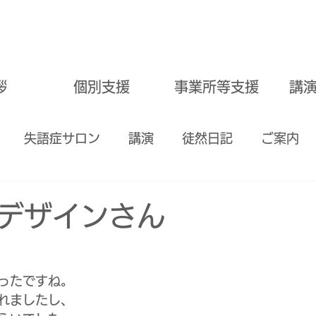
拶
個別支援
事業所等支援
講
失語症サロン
講演
徒然日記
ご案内
嚥下訓練
学習サポート
＃愛知県一宮市
食
デザインさん
公式アカウント
瀬戸市
ったですね。
れましたし、