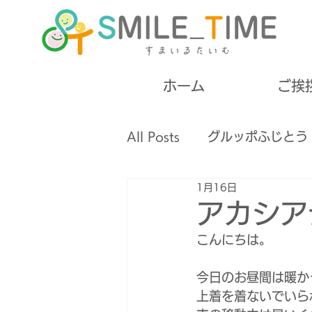
ホーム
ご挨
All Posts
グルッポふじとう
1月16日
高齢者
失語症
摂食
アカシア
こんにちは。
無料開催
ボランティア
今日のお昼間は暖か
上着を着ないでいら