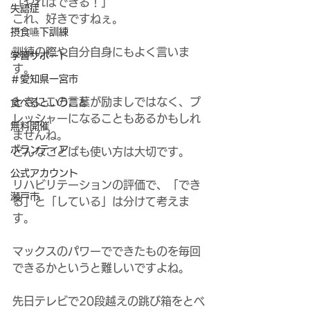
「やればできる！」
失語症
これ、好きですねぇ。
摂食嚥下訓練
訓練の際や自分自身にもよく言いま
学習サポート
す。
＃愛知県一宮市
ときにこの言葉が励ましではなく、プ
食べるということ
レッシャーになることもあるかもしれ
無料開催
ませんね。
ボランティア
どんなことばも使い方は大切です。
公式アカウント
リハビリテーションの評価で、「でき
瀬戸市
る」と「している」は分けて考えま
す。
マックスのパワーでできたものを毎回
できるかというと難しいですよね。
先日テレビで20段越えの跳び箱をとべ