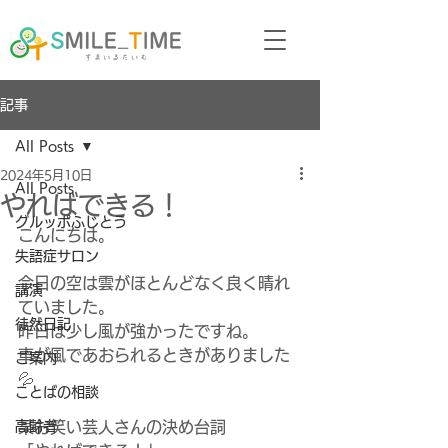
記事
All Posts
2024年5月10日
All Posts
やればできる！
グルッポふじとう
こんにちは。
失語症サロン
今日の空は雲がほとんどなく良く晴れ
講演
ていました。
徒然日記
昨日は少し風が強かったですね。
車が風であおられるときがありました
ご案内
💦
ことばの相談
高齢者
某お笑い芸人さんの決め台詞