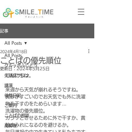
記事
All Posts
2024年4月18日
All Posts
ことばの優先順位
グルッポふじとう
更新日：
2024年5月25日
こんにちは。
失語症サロン
講演
来週から天気が崩れるそうですね。
徒然日記
黄砂がすごいのでお天気でも外に洗濯
物を干すのをためらいます…
ご案内
洗濯物の優先順位。
ことばの相談
カラッとさせるために外で干すか、黄
砂まみれになるのを避けるか。
高齢者