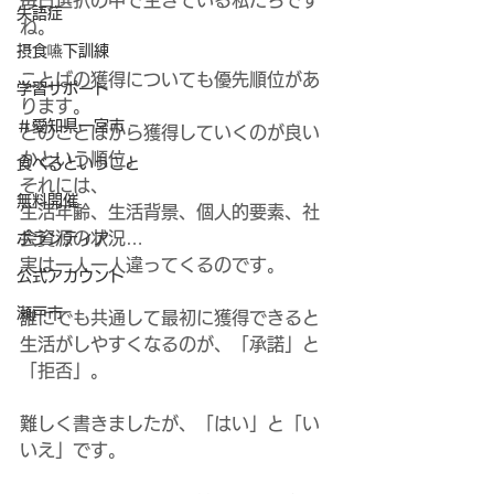
毎日選択の中で生きている私たちです
失語症
ね。
摂食嚥下訓練
ことばの獲得についても優先順位があ
学習サポート
ります。
＃愛知県一宮市
どのことばから獲得していくのが良い
かという順位。
食べるということ
それには、
無料開催
生活年齢、生活背景、個人的要素、社
会資源の状況…
ボランティア
実は一人一人違ってくるのです。
公式アカウント
瀬戸市
誰にでも共通して最初に獲得できると
生活がしやすくなるのが、「承諾」と
「拒否」。
難しく書きましたが、「はい」と「い
いえ」です。