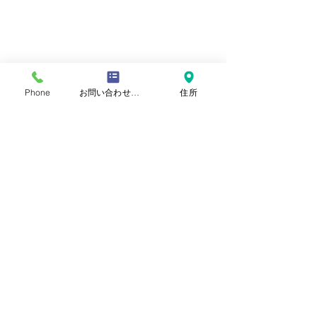
Phone
お問い合わせフォーム
住所
​おといあわせ
お問い合わせ
自閉症啓発デー
氏名
読書と読み聞かせと動画