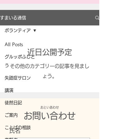
すまいる通信
ボランティア
All Posts
近日公開予定
グルッポふじと
う
その他のカテゴリーの記事を見まし
ょう。
失語症サロン
講演
徒然日記
​おといあわせ
お問い合わせ
ご案内
ことばの相談
氏名