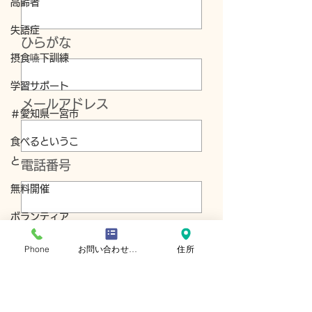
高齢者
失語症
ひらがな
摂食嚥下訓練
学習サポート
メールアドレス
＃愛知県一宮市
食べるというこ
と
電話番号
無料開催
ボランティア
メッセージを入力...
公式アカウント
Phone
お問い合わせフォーム
住所
瀬戸市
送信する